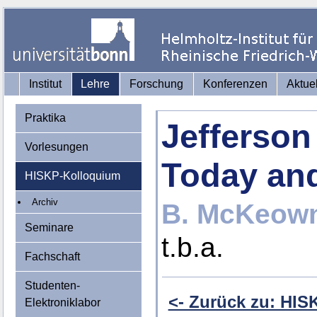
Institut
Lehre
Forschung
Konferenzen
Aktue
Praktika
Jefferson
Vorlesungen
Today an
HISKP-Kolloquium
Archiv
B. McKeown
Seminare
t.b.a.
Fachschaft
Studenten-
<- Zurück zu: HI
Elektroniklabor