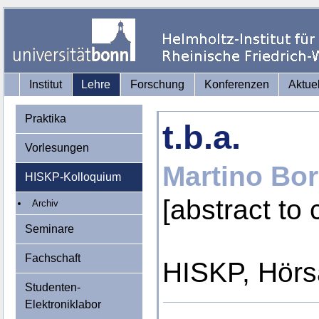
Institut
Lehre
Forschung
Konferenzen
Aktue
Praktika
t.b.a.
Vorlesungen
Martino Bor
HISKP-Kolloquium
[abstract to
Archiv
Seminare
Fachschaft
HISKP, Hörs
Studenten-
Elektroniklabor