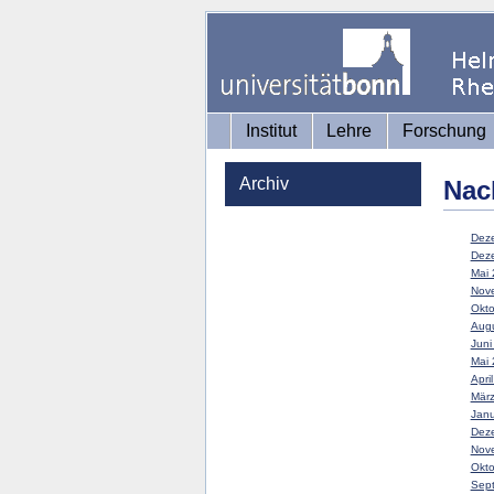
Institut
Lehre
Forschung
Archiv
Nac
Deze
Deze
Mai 
Nove
Okto
Augu
Juni
Mai 
Apri
März
Janu
Deze
Nove
Okto
Sept