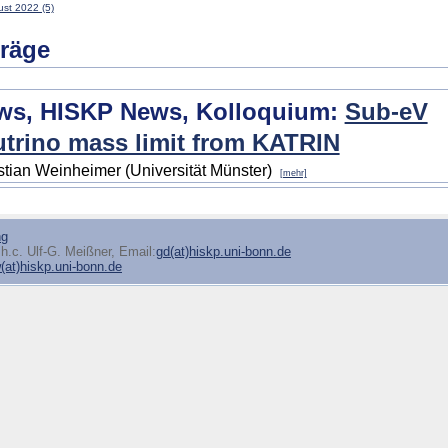
st 2022 (5)
träge
ws, HISKP News, Kolloquium:
Sub-eV
trino mass limit from KATRIN
stian Weinheimer (Universität Münster)
[mehr]
ng
h.c. Ulf-G. Meißner, Email:
gd(at)hiskp.uni-bonn.de
at)hiskp.uni-bonn.de