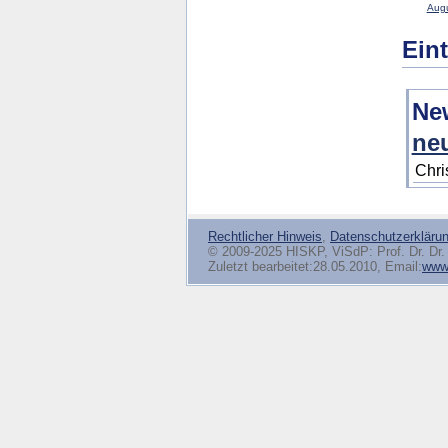
Augu
Ein
Ne
neu
Chri
Rechtlicher Hinweis
,
Datenschutzerkläru
© 2009-2025 HISKP, ViSdP: Prof. Dr. Dr. 
Zuletzt bearbeitet:28.05.2010, Email:
www(