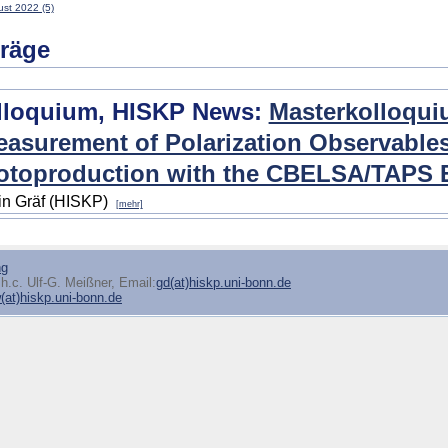
st 2022 (5)
träge
lloquium, HISKP News:
Masterkolloqui
asurement of Polarization Observables
otoproduction with the CBELSA/TAPS 
in Gräf (HISKP)
[mehr]
ng
h.c. Ulf-G. Meißner, Email:
gd(at)hiskp.uni-bonn.de
at)hiskp.uni-bonn.de