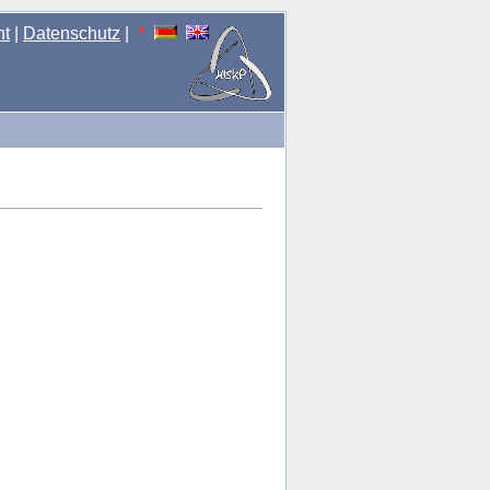
nt
|
Datenschutz
|