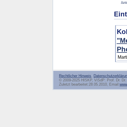
Augu
Ein
Ko
"Me
Ph
Mart
Rechtlicher Hinweis
,
Datenschutzerkläru
© 2009-2025 HISKP, ViSdP: Prof. Dr. Dr. 
Zuletzt bearbeitet:28.05.2010, Email:
www(