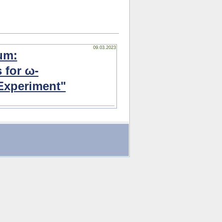
09.03.2023
um:
 for ω-
Experiment"