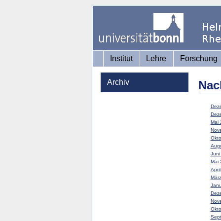
Institut
Lehre
Forschung
Archiv
Nac
Deze
Deze
Mai 
Nove
Okto
Augu
Juni
Mai 
Apri
März
Janu
Deze
Nove
Okto
Sept