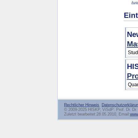
Augu
Ein
Ne
Ma
Stud
HI
Pr
Quar
Rechtlicher Hinweis
,
Datenschutzerkläru
© 2009-2025 HISKP, ViSdP: Prof. Dr. Dr. 
Zuletzt bearbeitet:28.05.2010, Email:
www(