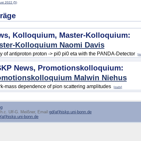
st 2022 (5)
träge
ws, Kolloquium, Master-Kolloquium:
ster-Kolloquium Naomi Davis
y of antiproton proton -> pi0 pi0 eta with the PANDA-Detector
[m
SKP News, Promotionskolloquium:
omotionskolloquium Malwin Niehus
k-mass dependence of pion scattering amplitudes
[mehr]
ng
h.c. Ulf-G. Meißner, Email:
gd(at)hiskp.uni-bonn.de
at)hiskp.uni-bonn.de