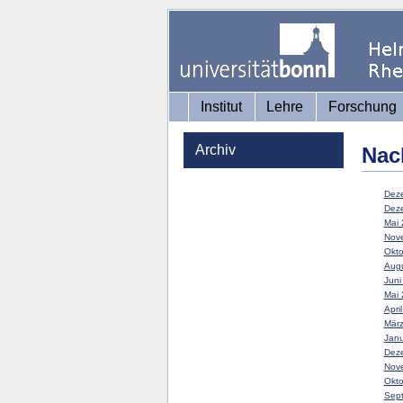
Institut
Lehre
Forschung
Archiv
Nac
Deze
Deze
Mai 
Nove
Okto
Augu
Juni
Mai 
Apri
März
Janu
Deze
Nove
Okto
Sept