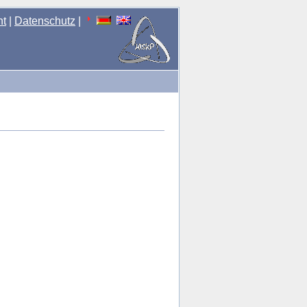
nt
|
Datenschutz
|