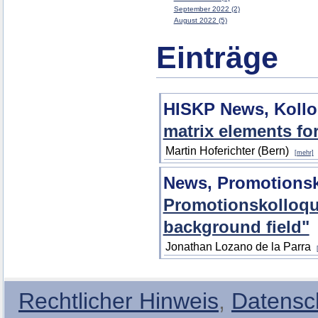
September 2022 (2)
August 2022 (5)
Einträge
HISKP News, Koll
matrix elements fo
Martin Hoferichter (Bern)
[mehr]
News, Promotions
Promotionskolloqui
background field"
Jonathan Lozano de la Parra
Rechtlicher Hinweis
,
Datensc