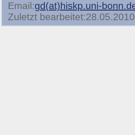
Email:
gd(at)hiskp.uni-bonn.d
Zuletzt bearbeitet:28.05.2010