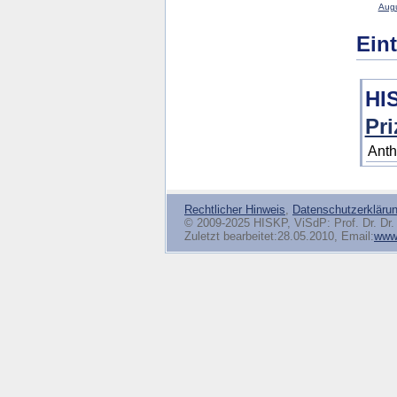
Augu
Ein
HI
Pri
Anth
Rechtlicher Hinweis
,
Datenschutzerkläru
© 2009-2025 HISKP, ViSdP: Prof. Dr. Dr. 
Zuletzt bearbeitet:28.05.2010, Email:
www(