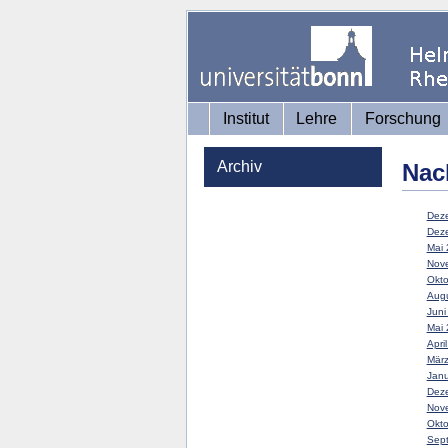
Institut
Lehre
Forschung
Archiv
Nac
Deze
Deze
Mai 
Nove
Okto
Augu
Juni
Mai 
Apri
März
Janu
Deze
Nove
Okto
Sept