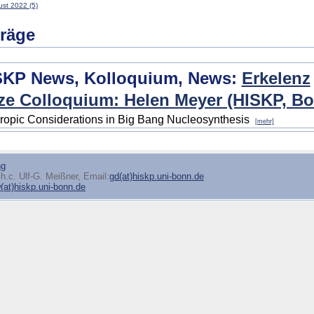
st 2022 (5)
träge
SKP News, Kolloquium, News:
Erkelenz
ze Colloquium: Helen Meyer (HISKP, Bo
ropic Considerations in Big Bang Nucleosynthesis
[mehr]
ng
h.c. Ulf-G. Meißner, Email:
gd(at)hiskp.uni-bonn.de
at)hiskp.uni-bonn.de