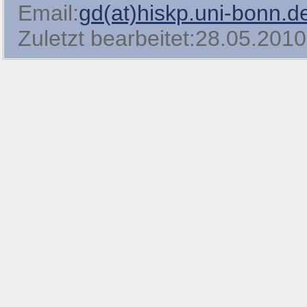
Email:
gd(at)hiskp.uni-bonn.d
Zuletzt bearbeitet:28.05.2010