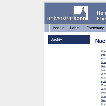
Institut
Lehre
Forschung
Archiv
Nac
Deze
Deze
Mai 
Nove
Okto
Augu
Juni
Mai 
Apri
März
Janu
Deze
Nove
Okto
Sept