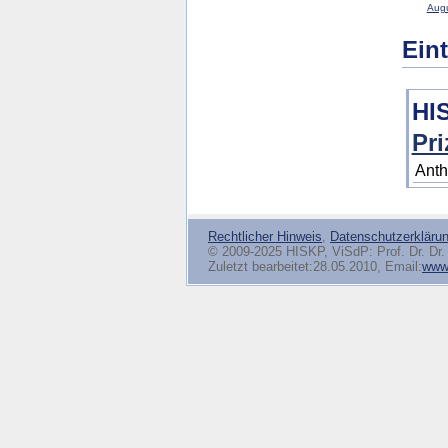
Augu
Ein
HI
Pri
Anth
Rechtlicher Hinweis
,
Datenschutzerkläru
© 2009-2025 HISKP, ViSdP: Prof. Dr. Dr. 
Zuletzt bearbeitet:28.05.2010, Email:
www(