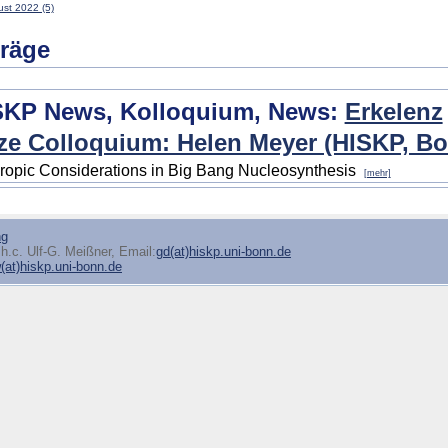
st 2022 (5)
träge
SKP News, Kolloquium, News:
Erkelenz
ze Colloquium: Helen Meyer (HISKP, Bo
ropic Considerations in Big Bang Nucleosynthesis
[mehr]
ng
h.c. Ulf-G. Meißner, Email:
gd(at)hiskp.uni-bonn.de
at)hiskp.uni-bonn.de