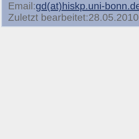
Email:
gd(at)hiskp.uni-bonn.d
Zuletzt bearbeitet:28.05.2010