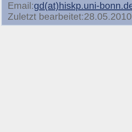
Email:
gd(at)hiskp.uni-bonn.d
Zuletzt bearbeitet:28.05.2010