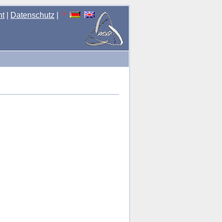
nt
|
Datenschutz
|