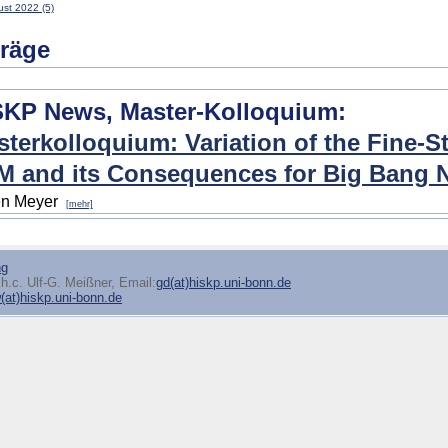
st 2022 (5)
träge
SKP News, Master-Kolloquium:
terkolloquium: Variation of the Fine-S
M and its Consequences for Big Bang 
n Meyer
[mehr]
ng
h.c. Ulf-G. Meißner, Email:
gd(at)hiskp.uni-bonn.de
at)hiskp.uni-bonn.de