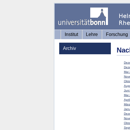
Institut
Lehre
Forschung
Archiv
Nac
Deze
Deze
Mai 
Nove
Okto
Augu
Juni
Mai 
Apri
März
Janu
Deze
Nove
Okto
Sept