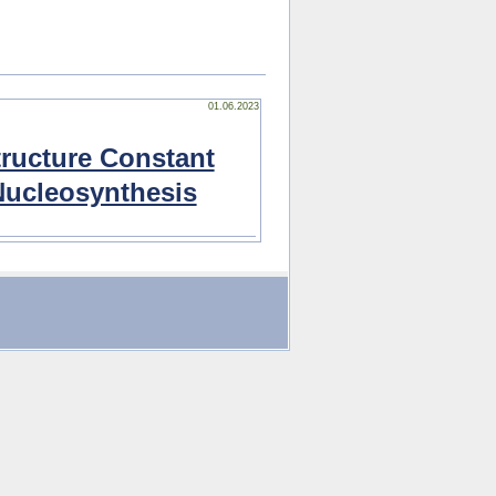
01.06.2023
tructure Constant
Nucleosynthesis