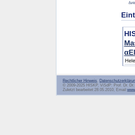
Augu
Ein
HI
Mas
αE
Hele
Rechtlicher Hinweis
,
Datenschutzerkläru
© 2009-2025 HISKP, ViSdP: Prof. Dr. Dr. 
Zuletzt bearbeitet:28.05.2010, Email:
www(