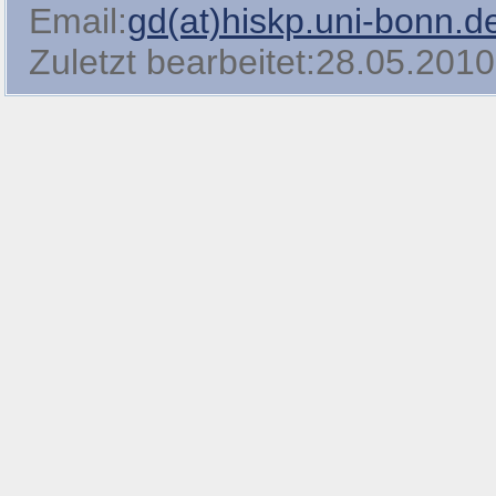
Email:
gd(at)hiskp.uni-bonn.d
Zuletzt bearbeitet:28.05.2010