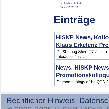
September 2022 (2)
August 2022 (5)
Einträge
HISKP News, Koll
Klaus Erkelenz Pre
Dr. Shihang Shen (FZ Jülich) 
interaction"
[mehr]
News, HISKP News
Promotionskolloq
Phenomenology of the QCD θ-a
Rechtlicher Hinweis
,
Datensc