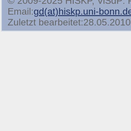
© 2009-2025 HISKP, ViSdP: Pro
Email:
gd(at)hiskp.uni-bonn.d
Zuletzt bearbeitet:28.05.2010