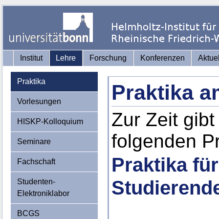
Institut
Lehre
Forschung
Konferenzen
Aktue
Praktika
Praktika 
Vorlesungen
Zur Zeit gib
HISKP-Kolloquium
folgenden Pr
Seminare
Praktika fü
Fachschaft
Studierend
Studenten-
Elektroniklabor
BCGS