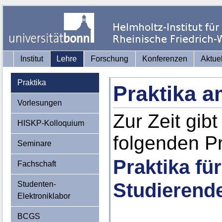
Institut
Lehre
Forschung
Konferenzen
Aktue
Praktika
Praktika 
Vorlesungen
Zur Zeit gib
HISKP-Kolloquium
folgenden Pr
Seminare
Praktika fü
Fachschaft
Studierend
Studenten-
Elektroniklabor
BCGS