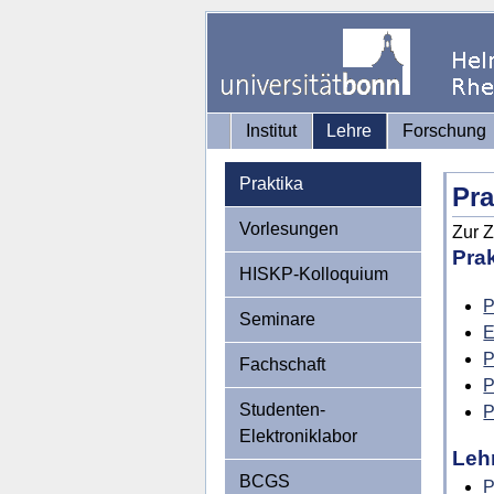
Institut
Lehre
Forschung
Praktika
Pra
Vorlesungen
Zur Z
Pra
HISKP-Kolloquium
P
Seminare
E
P
Fachschaft
P
Studenten-
P
Elektroniklabor
Leh
BCGS
P