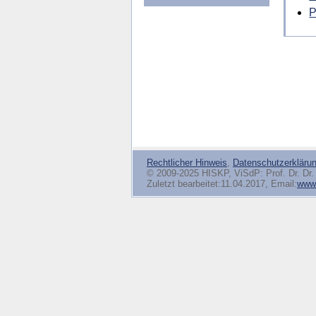
P
Rechtlicher Hinweis
,
Datenschutzerkläru
© 2009-2025 HISKP, ViSdP: Prof. Dr. Dr. 
Zuletzt bearbeitet:11.04.2017, Email:
www(