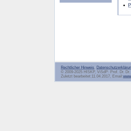
P
Rechtlicher Hinweis
,
Datenschutzerkläru
© 2009-2025 HISKP, ViSdP: Prof. Dr. Dr. 
Zuletzt bearbeitet:11.04.2017, Email:
www(