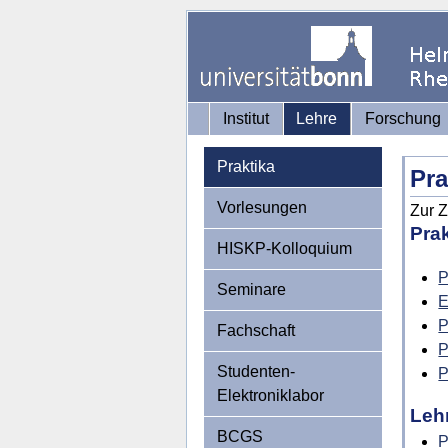
Institut
Lehre
Forschung
Praktika
Pra
Vorlesungen
Zur Z
Pra
HISKP-Kolloquium
P
Seminare
E
P
Fachschaft
P
Studenten-
P
Elektroniklabor
Leh
BCGS
P