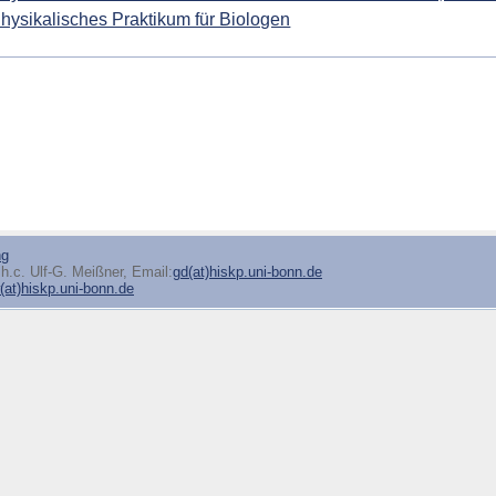
hysikalisches Praktikum für Biologen
ng
h.c. Ulf-G. Meißner, Email:
gd(at)hiskp.uni-bonn.de
at)hiskp.uni-bonn.de