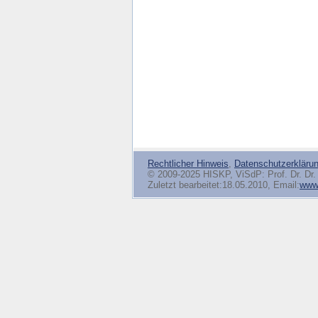
Rechtlicher Hinweis
,
Datenschutzerkläru
© 2009-2025 HISKP, ViSdP: Prof. Dr. Dr. 
Zuletzt bearbeitet:18.05.2010, Email:
www(