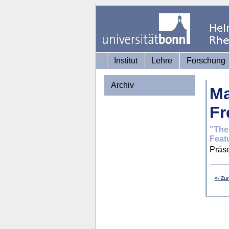
Institut
Lehre
Forschung
Archiv
Ma
Fr
"The
Feat
Präs
<- Zu