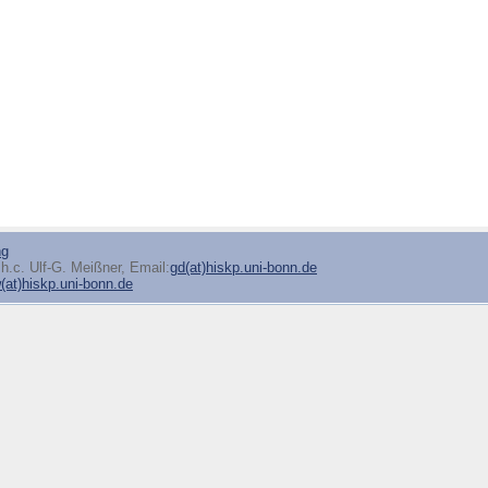
ng
h.c. Ulf-G. Meißner, Email:
gd(at)hiskp.uni-bonn.de
at)hiskp.uni-bonn.de