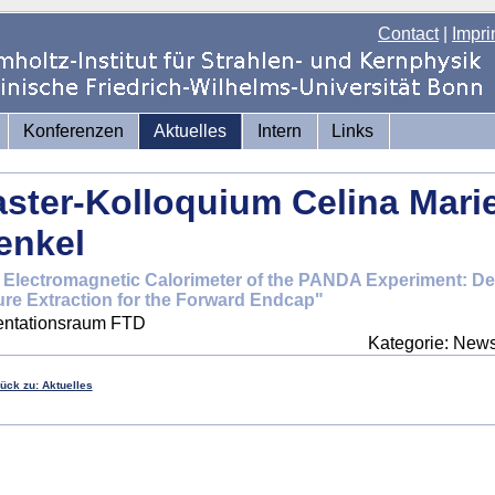
Contact
|
Impri
Konferenzen
Aktuelles
Intern
Links
ster-Kolloquium Celina Mari
enkel
 Electromagnetic Calorimeter of the PANDA Experiment: De
ure Extraction for the Forward Endcap"
entationsraum FTD
Kategorie: News
rück zu: Aktuelles