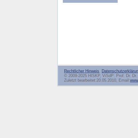
Rechtlicher Hinweis
,
Datenschutzerkläru
© 2009-2025 HISKP, ViSdP: Prof. Dr. Dr. 
Zuletzt bearbeitet:20.05.2010, Email:
www(