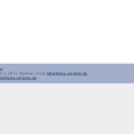
ng
h.c. Ulf-G. Meißner, Email:
gd(at)hiskp.uni-bonn.de
at)hiskp.uni-bonn.de