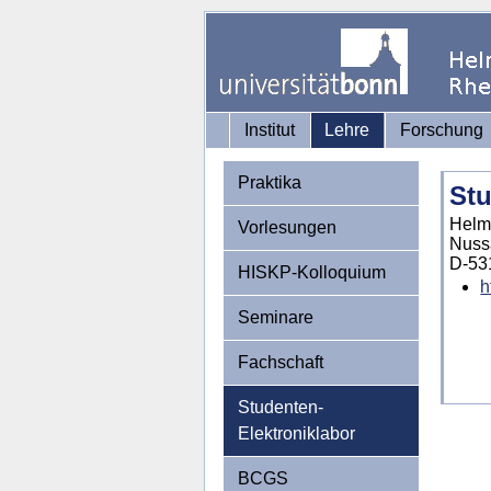
Institut
Lehre
Forschung
Praktika
Stu
Helmh
Vorlesungen
Nuss
D-53
HISKP-Kolloquium
h
Seminare
Fachschaft
Studenten-
Elektroniklabor
BCGS