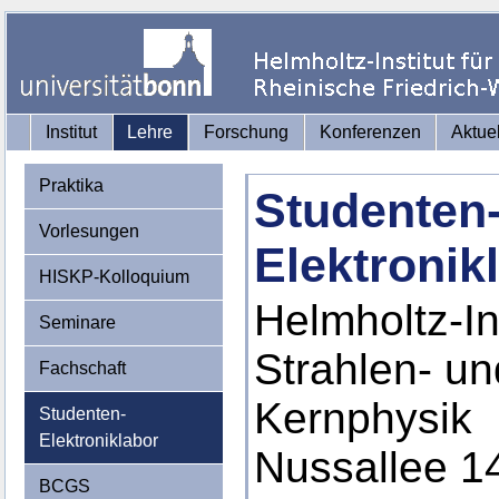
Institut
Lehre
Forschung
Konferenzen
Aktue
Praktika
Studenten
Vorlesungen
Elektronik
HISKP-Kolloquium
Helmholtz-Ins
Seminare
Strahlen- un
Fachschaft
Kernphysik
Studenten-
Elektroniklabor
Nussallee 1
BCGS