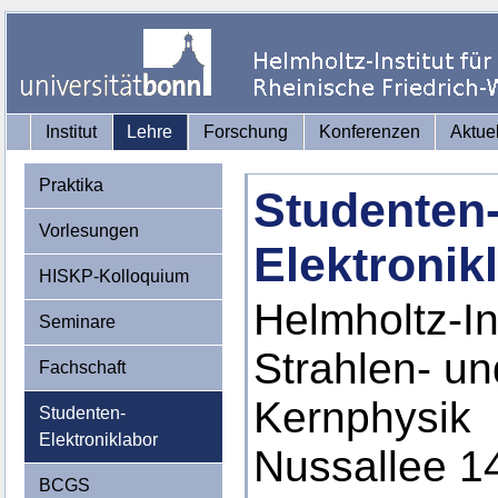
Institut
Lehre
Forschung
Konferenzen
Aktue
Praktika
Studenten
Vorlesungen
Elektronik
HISKP-Kolloquium
Helmholtz-Ins
Seminare
Strahlen- un
Fachschaft
Kernphysik
Studenten-
Elektroniklabor
Nussallee 1
BCGS